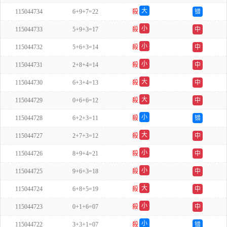
单
大
115044734
6+9+7=22
殺
错
双
小
115044733
5+9+3=17
殺
中
双
小
115044732
5+6+3=14
殺
中
单
小
115044731
2+8+4=14
殺
中
单
大
115044730
6+3+4=13
殺
中
双
大
115044729
0+6+6=12
殺
中
单
小
115044728
6+2+3=11
殺
错
单
大
115044727
2+7+3=12
殺
中
双
小
115044726
8+9+4=21
殺
中
单
小
115044725
9+6+3=18
殺
中
双
大
115044724
6+8+5=19
殺
中
双
小
115044723
0+1+6=07
殺
中
双
小
115044722
3+3+1=07
殺
错