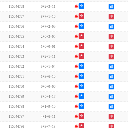
单
小
115044798
6+2+3=11
殺
错
单
小
115044797
8+7+1=16
殺
中
单
小
115044796
0+7+2=09
殺
错
单
大
115044795
2+0+3=05
殺
中
双
大
115044794
1+0+0=01
殺
中
单
大
115044793
8+2+1=11
殺
中
双
小
115044792
3+0+1=04
殺
错
双
小
115044791
1+3+6=10
殺
错
双
小
115044790
6+0+0=06
殺
错
双
大
115044789
8+5+4=17
殺
错
单
小
115044788
0+1+9=10
殺
错
双
小
115044787
4+1+6=11
殺
中
双
大
115044786
3+3+7=13
殺
中