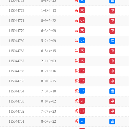
大
115044773
8+8+9=25
殺
错
单
大
115044772
1+8+4=13
殺
中
单
小
115044771
8+9+5=22
殺
中
单
大
115044770
6+3+0=09
殺
中
单
小
115044769
5+2+2=09
殺
错
单
大
115044768
6+5+4=15
殺
中
双
大
115044767
2+1+0=03
殺
中
双
小
115044766
8+2+6=16
殺
中
单
小
115044765
8+9+8=25
殺
中
单
小
115044764
7+3+0=10
殺
错
双
大
115044763
0+0+2=02
殺
中
单
小
115044762
7+7+9=23
殺
中
单
大
115044761
8+5+9=22
殺
错
双