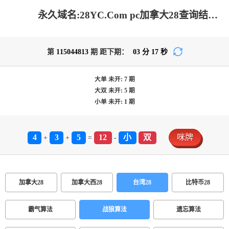
永久域名:28YC.Com pc加拿大28查询结果|28最新预测开奖|28预测分析和火热走势查询
第
115044813
期 距下期：
03
分
17
秒
大单
未开:
7
期
大双
未开:
5
期
小单
未开:
1
期
4
3
5
12
小
双
咪牌
+
+
=
-
加拿大28
加拿大西28
台湾28
比特币28
霸气算法
战狼算法
遗忘算法