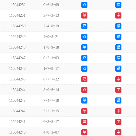
115044252
0+6+3=09
双
错
115044251
3+7+3=13
单
中
115044250
7+4+8=19
双
错
115044249
4+9+8=21
双
错
115044248
1+8+9=18
单
错
115044247
0+2+1=03
双
错
115044246
1+7+9=17
双
错
115044245
8+7+7=22
双
中
115044244
8+0+6=14
双
中
115044243
7+4+7=18
单
错
115044242
5+7+3=15
单
中
115044241
6+3+8=17
单
中
115044240
4+0+3=07
单
中