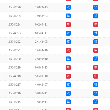
115044226
2+8+3=13
双
错
115044225
7+9+8=24
单
错
115044224
0+2+9=11
单
中
115044223
8+5+4=17
双
错
115044222
2+1+2=05
双
错
115044221
2+4+4=10
双
中
115044220
2+8+0=10
单
错
115044219
0+8+5=13
单
中
115044218
5+5+0=10
双
中
115044217
4+0+3=07
双
错
115044216
3+0+8=11
双
错
115044215
1+8+5=14
单
错