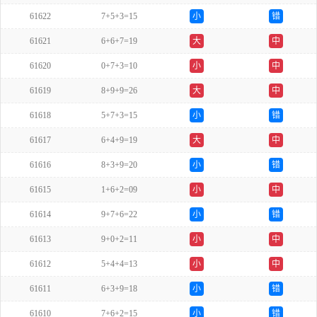
61622
7+5+3=15
小
错
61621
6+6+7=19
大
中
61620
0+7+3=10
小
中
61619
8+9+9=26
大
中
61618
5+7+3=15
小
错
61617
6+4+9=19
大
中
61616
8+3+9=20
小
错
61615
1+6+2=09
小
中
61614
9+7+6=22
小
错
61613
9+0+2=11
小
中
61612
5+4+4=13
小
中
61611
6+3+9=18
小
错
61610
7+6+2=15
小
错