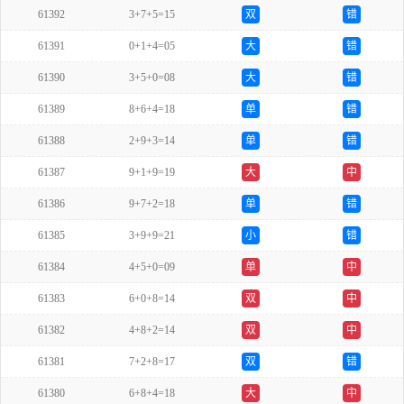
61392
3+7+5=15
双
错
61391
0+1+4=05
大
错
61390
3+5+0=08
大
错
61389
8+6+4=18
单
错
61388
2+9+3=14
单
错
61387
9+1+9=19
大
中
61386
9+7+2=18
单
错
61385
3+9+9=21
小
错
61384
4+5+0=09
单
中
61383
6+0+8=14
双
中
61382
4+8+2=14
双
中
61381
7+2+8=17
双
错
61380
6+8+4=18
大
中