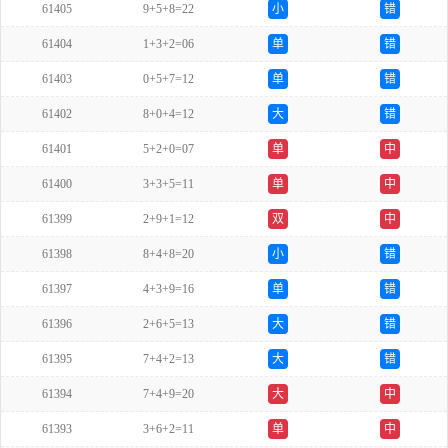
61405
9+5+8=22
小
错
61404
1+3+2=06
单
错
61403
0+5+7=12
单
错
61402
8+0+4=12
大
错
61401
5+2+0=07
单
中
61400
3+3+5=11
单
中
61399
2+9+1=12
双
中
61398
8+4+8=20
小
错
61397
4+3+9=16
单
错
61396
2+6+5=13
大
错
61395
7+4+2=13
大
错
61394
7+4+9=20
大
中
61393
3+6+2=11
单
中