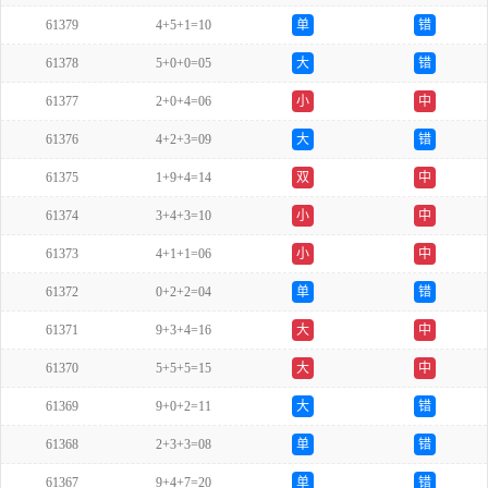
61379
4+5+1=10
单
错
61378
5+0+0=05
大
错
61377
2+0+4=06
小
中
61376
4+2+3=09
大
错
61375
1+9+4=14
双
中
61374
3+4+3=10
小
中
61373
4+1+1=06
小
中
61372
0+2+2=04
单
错
61371
9+3+4=16
大
中
61370
5+5+5=15
大
中
61369
9+0+2=11
大
错
61368
2+3+3=08
单
错
61367
9+4+7=20
单
错