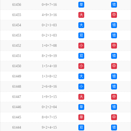
61456
0+9+7=16
单
错
61455
4+9+3=16
大
中
61454
0+2+1=03
大
错
61453
0+2+1=03
双
错
61452
1+0+7=08
小
中
61451
8+2+9=19
双
错
61450
1+5+4=10
小
中
61449
1+3+8=12
大
错
61448
2+6+8=16
小
错
61447
1+9+5=15
大
中
61446
0+2+2=04
单
错
61445
8+0+7=15
单
中
61444
9+2+4=15
双
错