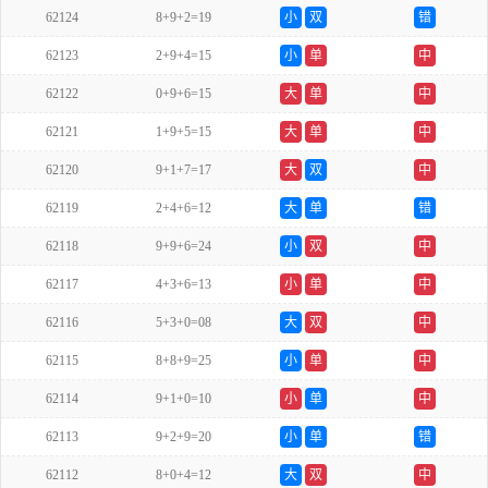
62124
8+9+2=19
小
双
错
62123
2+9+4=15
小
单
中
62122
0+9+6=15
大
单
中
62121
1+9+5=15
大
单
中
62120
9+1+7=17
大
双
中
62119
2+4+6=12
大
单
错
62118
9+9+6=24
小
双
中
62117
4+3+6=13
小
单
中
62116
5+3+0=08
大
双
中
62115
8+8+9=25
小
单
中
62114
9+1+0=10
小
单
中
62113
9+2+9=20
小
单
错
62112
8+0+4=12
大
双
中