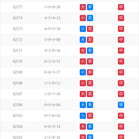
62175
1+9+8=18
大
单
中
62174
4+5+4=13
小
双
中
62173
4+9+5=18
小
双
中
62172
5+0+3=08
大
双
中
62171
4+3+9=16
大
单
中
62170
6+2+3=11
小
单
中
62169
6+8+3=17
小
单
中
62168
2+1+9=12
小
双
中
62167
1+8+7=16
大
双
中
62166
0+0+4=04
大
单
错
62165
9+1+6=16
小
双
中
62164
6+6+2=14
大
单
中
62163
2+5+9=16
大
单
中