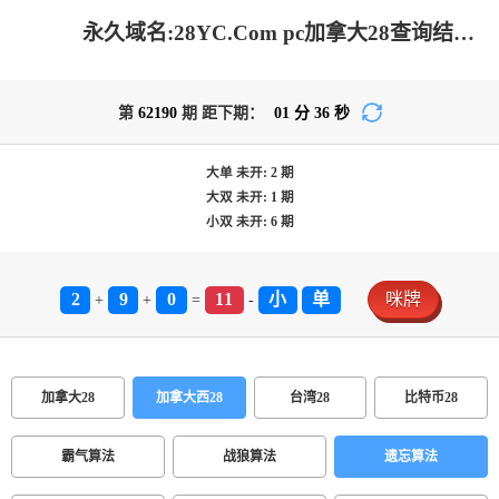
永久域名:28YC.Com pc加拿大28查询结果|28最新预测开奖|28预测分析和火热走势查询
第
62190
期 距下期：
01
分
36
秒
大单
未开:
2
期
大双
未开:
1
期
小双
未开:
6
期
2
9
0
11
小
单
咪牌
+
+
=
-
加拿大28
加拿大西28
台湾28
比特币28
霸气算法
战狼算法
遗忘算法