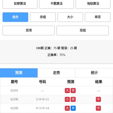
狂野算法
不羁算法
地狱算法
组合
杀组
大小
单双
双项
双组
100期 正确：75 期 错误：25 期
正确率：75%
预测
走势
统计
期号
号码
预测
结果
62191
---
大
单
---
62190
2+9+0=11
小
单
中
62189
0+5+9=14
大
单
中