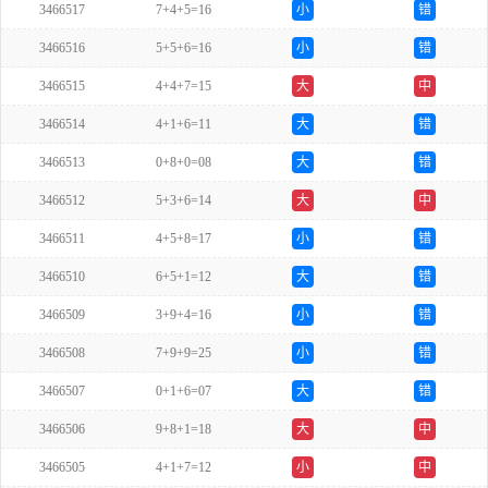
3466517
7+4+5=16
小
错
3466516
5+5+6=16
小
错
3466515
4+4+7=15
大
中
3466514
4+1+6=11
大
错
3466513
0+8+0=08
大
错
3466512
5+3+6=14
大
中
3466511
4+5+8=17
小
错
3466510
6+5+1=12
大
错
3466509
3+9+4=16
小
错
3466508
7+9+9=25
小
错
3466507
0+1+6=07
大
错
3466506
9+8+1=18
大
中
3466505
4+1+7=12
小
中