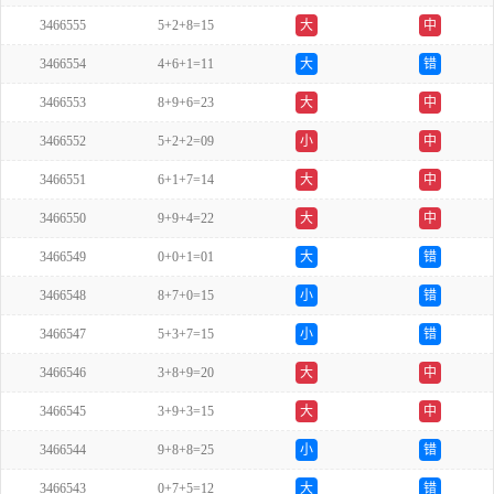
3466555
5+2+8=15
大
中
3466554
4+6+1=11
大
错
3466553
8+9+6=23
大
中
3466552
5+2+2=09
小
中
3466551
6+1+7=14
大
中
3466550
9+9+4=22
大
中
3466549
0+0+1=01
大
错
3466548
8+7+0=15
小
错
3466547
5+3+7=15
小
错
3466546
3+8+9=20
大
中
3466545
3+9+3=15
大
中
3466544
9+8+8=25
小
错
3466543
0+7+5=12
大
错