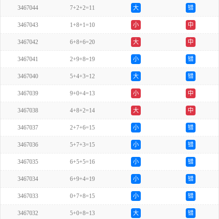
3467044
7+2+2=11
大
错
3467043
1+8+1=10
小
中
3467042
6+8+6=20
大
中
3467041
2+9+8=19
小
错
3467040
5+4+3=12
大
错
3467039
9+0+4=13
小
中
3467038
4+8+2=14
大
中
3467037
2+7+6=15
小
错
3467036
5+7+3=15
小
错
3467035
6+5+5=16
小
错
3467034
6+9+4=19
小
错
3467033
0+7+8=15
小
错
3467032
5+0+8=13
大
错