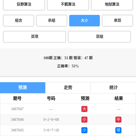
狂野算法
不羁算法
地狱算法
组合
杀组
大小
单双
双项
双组
100期 正确：53 期 错误：47 期
正确率：53%
预测
走势
统计
期号
号码
预测
结果
3467047
---
大
---
单
3467046
0+2+6=08
小
中
3467045
5+6+7=18
小
错