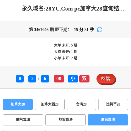
永久域名:28YC.Com pc加拿大28查询结果|28最新预测开奖|28预测分析和火热走势查询
第
3467046
期 距下期：
15
分
31
秒
大单
未开:
5
期
大双
未开:
1
期
小单
未开:
2
期
0
2
6
08
小
双
咪牌
+
+
=
-
加拿大28
加拿大西28
台湾28
比特币28
霸气算法
战狼算法
遗忘算法