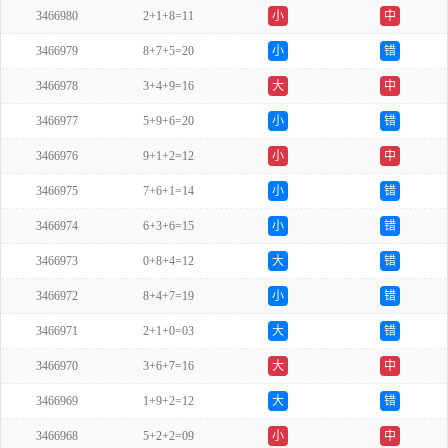
3466980
2+1+8=11
小
中
3466979
8+7+5=20
小
错
3466978
3+4+9=16
大
中
3466977
5+9+6=20
小
错
3466976
9+1+2=12
小
中
3466975
7+6+1=14
小
错
3466974
6+3+6=15
小
错
3466973
0+8+4=12
大
错
3466972
8+4+7=19
小
错
3466971
2+1+0=03
大
错
3466970
3+6+7=16
大
中
3466969
1+9+2=12
大
错
3466968
5+2+2=09
小
中