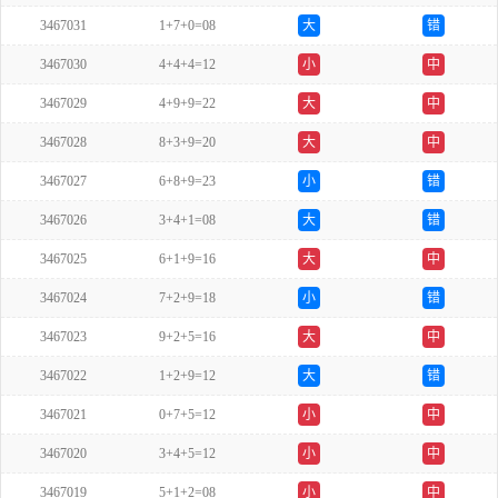
3467031
1+7+0=08
大
错
3467030
4+4+4=12
小
中
3467029
4+9+9=22
大
中
3467028
8+3+9=20
大
中
3467027
6+8+9=23
小
错
3467026
3+4+1=08
大
错
3467025
6+1+9=16
大
中
3467024
7+2+9=18
小
错
3467023
9+2+5=16
大
中
3467022
1+2+9=12
大
错
3467021
0+7+5=12
小
中
3467020
3+4+5=12
小
中
3467019
5+1+2=08
小
中