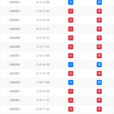
3466993
4+2+2=08
大
错
3466992
1+0+2=03
小
中
3466991
2+5+9=16
大
中
3466990
8+2+1=11
小
中
3466989
3+5+4=12
小
中
3466988
3+2+7=12
小
中
3466987
2+5+1=08
小
中
3466986
2+8+8=18
小
错
3466985
6+7+5=18
大
中
3466984
1+0+7=08
大
错
3466983
1+9+0=10
小
中
3466982
1+4+7=12
小
中
3466981
6+8+7=21
大
中