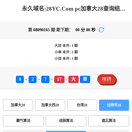
永久域名:28YC.Com pc加拿大28查询结果|28最新预测开奖|28预测分析和火热走势查询
第
08090165
期 距下期：
00
分
00
秒
大双
未开:
1
期
小单
未开:
2
期
小双
未开:
3
期
8
2
7
17
大
单
咪牌
+
+
=
-
加拿大28
加拿大西28
台湾28
比特币28
霸气算法
战狼算法
遗忘算法