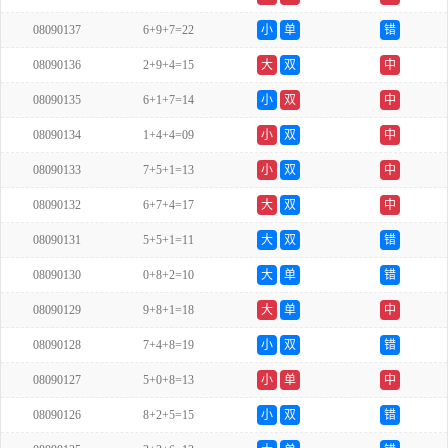
08090137
6+9+7=22
小
单
错
08090136
2+9+4=15
大
双
中
08090135
6+1+7=14
小
双
中
08090134
1+4+4=09
小
双
中
08090133
7+5+1=13
小
双
中
08090132
6+7+4=17
大
双
中
08090131
5+5+1=11
大
双
错
08090130
0+8+2=10
大
单
错
08090129
9+8+1=18
大
单
中
08090128
7+4+8=19
小
双
错
08090127
5+0+8=13
小
单
中
08090126
8+2+5=15
小
双
错