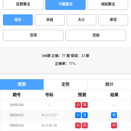
狂野算法
不羁算法
地狱算法
组合
杀组
大小
单双
双项
双组
100期 正确：77 期 错误：23 期
正确率：77%
预测
走势
统计
期号
号码
预测
结果
08090166
---
小
单
---
08090165
8+2+7=17
小
双
错
08090164
6+4+8=18
大
双
中