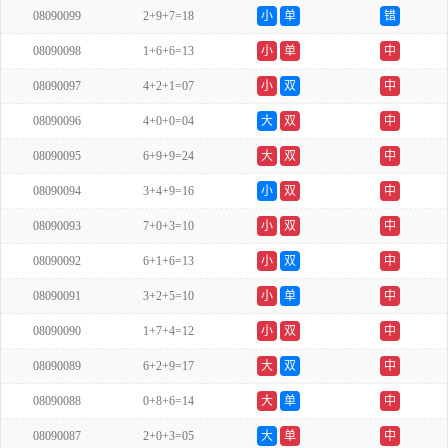
08090099
2+9+7=18
小
单
错
08090098
1+6+6=13
小
单
中
08090097
4+2+1=07
小
双
中
08090096
4+0+0=04
大
双
中
08090095
6+9+9=24
大
双
中
08090094
3+4+9=16
小
双
中
08090093
7+0+3=10
小
双
中
08090092
6+1+6=13
小
双
中
08090091
3+2+5=10
小
单
中
08090090
1+7+4=12
小
双
中
08090089
6+2+9=17
大
双
中
08090088
0+8+6=14
大
单
中
08090087
2+0+3=05
大
单
中