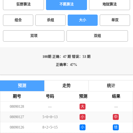
狂野算法
不羁算法
地狱算法
组合
杀组
大小
单双
双项
双组
100期 正确：47 期 错误：53 期
正确率：47%
预测
走势
统计
期号
号码
预测
结果
08090128
---
大
---
双
08090127
5+0+8=13
小
中
08090126
8+2+5=15
小
错