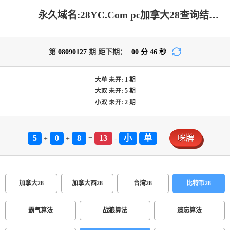
永久域名:28YC.Com pc加拿大28查询结果|28最新预测开奖|28预测分析和火热走势查询
第
08090127
期 距下期：
00
分
46
秒
大单
未开:
1
期
大双
未开:
5
期
小双
未开:
2
期
5
0
8
13
小
单
咪牌
+
+
=
-
加拿大28
加拿大西28
台湾28
比特币28
霸气算法
战狼算法
遗忘算法